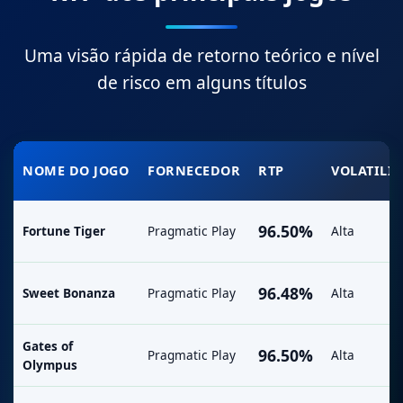
Uma visão rápida de retorno teórico e nível
de risco em alguns títulos
NOME DO JOGO
FORNECEDOR
RTP
VOLATILI
96.50%
Fortune Tiger
Pragmatic Play
Alta
96.48%
Sweet Bonanza
Pragmatic Play
Alta
Gates of
96.50%
Pragmatic Play
Alta
Olympus