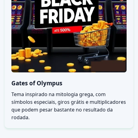
Gates of Olympus
Tema inspirado na mitologia grega, com
símbolos especiais, giros grátis e multiplicadores
que podem pesar bastante no resultado da
rodada.