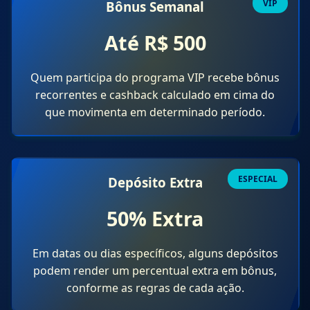
VIP
Bônus Semanal
Até R$ 500
Quem participa do programa VIP recebe bônus
recorrentes e cashback calculado em cima do
que movimenta em determinado período.
ESPECIAL
Depósito Extra
50% Extra
Em datas ou dias específicos, alguns depósitos
podem render um percentual extra em bônus,
conforme as regras de cada ação.