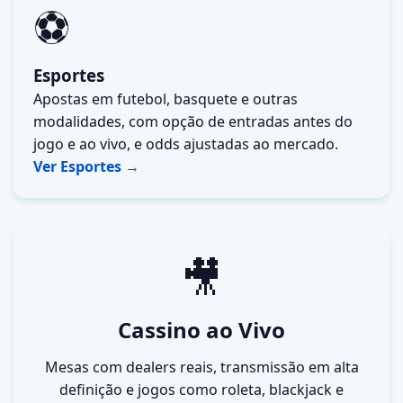
⚽
Esportes
Apostas em futebol, basquete e outras
modalidades, com opção de entradas antes do
jogo e ao vivo, e odds ajustadas ao mercado.
Ver Esportes →
🎥
Cassino ao Vivo
Mesas com dealers reais, transmissão em alta
definição e jogos como roleta, blackjack e