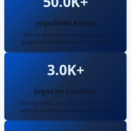
50.0K+
Jogadores Ativos
Mais de 50 mil contas ativas utilizam a
plataforma em diferentes tipos de jogo.
3.0K+
Jogos no Catálogo
Catálogo amplo, com slots, crash, mesas e
apostas esportivas em uma única conta.