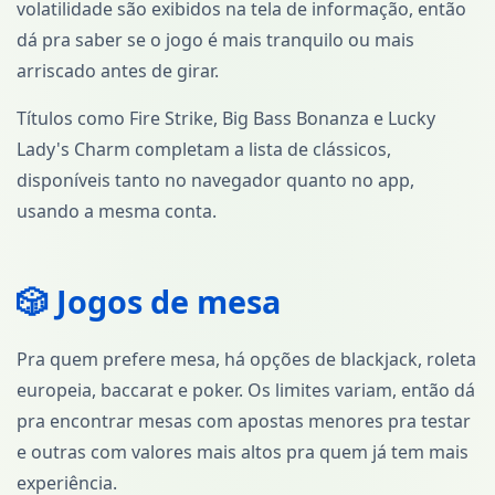
volatilidade são exibidos na tela de informação, então
dá pra saber se o jogo é mais tranquilo ou mais
arriscado antes de girar.
Títulos como Fire Strike, Big Bass Bonanza e Lucky
Lady's Charm completam a lista de clássicos,
disponíveis tanto no navegador quanto no app,
usando a mesma conta.
🎲 Jogos de mesa
Pra quem prefere mesa, há opções de blackjack, roleta
europeia, baccarat e poker. Os limites variam, então dá
pra encontrar mesas com apostas menores pra testar
e outras com valores mais altos pra quem já tem mais
experiência.