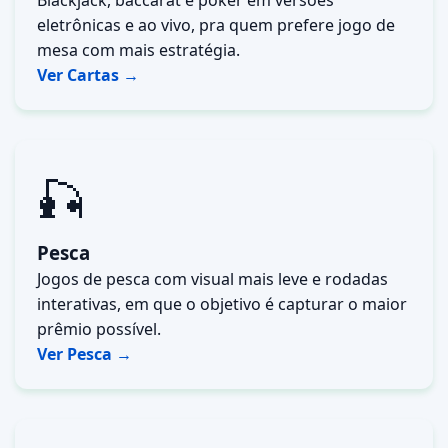
Blackjack, baccarat e poker em versões
eletrônicas e ao vivo, pra quem prefere jogo de
mesa com mais estratégia.
Ver Cartas →
🎣
Pesca
Jogos de pesca com visual mais leve e rodadas
interativas, em que o objetivo é capturar o maior
prêmio possível.
Ver Pesca →