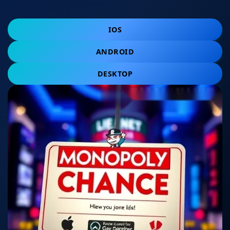
IOS
ANDROID
DESKTOP