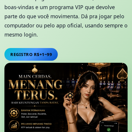
boas‑vindas e um programa VIP que devolve
parte do que você movimenta. Dá pra jogar pelo
computador ou pelo app oficial, usando sempre o
mesmo login.
REGISTRO R$+1~99