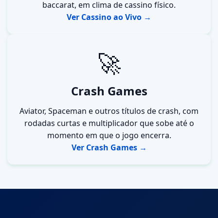
baccarat, em clima de cassino físico.
Ver Cassino ao Vivo →
🚀
Crash Games
Aviator, Spaceman e outros títulos de crash, com
rodadas curtas e multiplicador que sobe até o
momento em que o jogo encerra.
Ver Crash Games →