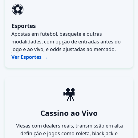
⚽
Esportes
Apostas em futebol, basquete e outras
modalidades, com opção de entradas antes do
jogo e ao vivo, e odds ajustadas ao mercado.
Ver Esportes →
🎥
Cassino ao Vivo
Mesas com dealers reais, transmissão em alta
definição e jogos como roleta, blackjack e