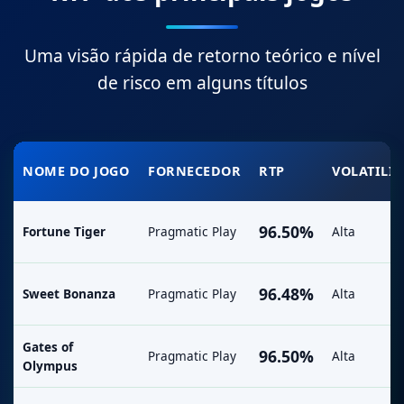
Uma visão rápida de retorno teórico e nível
de risco em alguns títulos
NOME DO JOGO
FORNECEDOR
RTP
VOLATILI
96.50%
Fortune Tiger
Pragmatic Play
Alta
96.48%
Sweet Bonanza
Pragmatic Play
Alta
Gates of
96.50%
Pragmatic Play
Alta
Olympus