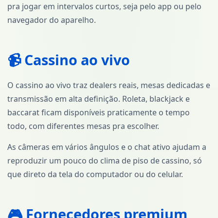
pra jogar em intervalos curtos, seja pelo app ou pelo
navegador do aparelho.
📹 Cassino ao vivo
O cassino ao vivo traz dealers reais, mesas dedicadas e
transmissão em alta definição. Roleta, blackjack e
baccarat ficam disponíveis praticamente o tempo
todo, com diferentes mesas pra escolher.
As câmeras em vários ângulos e o chat ativo ajudam a
reproduzir um pouco do clima de piso de cassino, só
que direto da tela do computador ou do celular.
🎮 Fornecedores premium