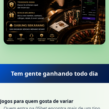
Tem gente ganhando todo dia
Jogos para quem gosta de variar
Quem entra na 05bet encontra mais de um tipo