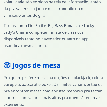
volatilidade são exibidos na tela de informação, então
dá pra saber se o jogo é mais tranquilo ou mais
arriscado antes de girar.
Títulos como Fire Strike, Big Bass Bonanza e Lucky
Lady's Charm completam a lista de clássicos,
disponíveis tanto no navegador quanto no app,
usando a mesma conta.
🎲 Jogos de mesa
Pra quem prefere mesa, há opções de blackjack, roleta
europeia, baccarat e poker. Os limites variam, então dá
pra encontrar mesas com apostas menores pra testar
e outras com valores mais altos pra quem já tem mais
experiência.