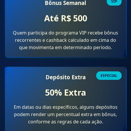
VIP
Bônus Semanal
Até R$ 500
Quem participa do programa VIP recebe bônus
recorrentes e cashback calculado em cima do
que movimenta em determinado período.
ESPECIAL
Depósito Extra
50% Extra
Em datas ou dias específicos, alguns depósitos
podem render um percentual extra em bônus,
conforme as regras de cada ação.