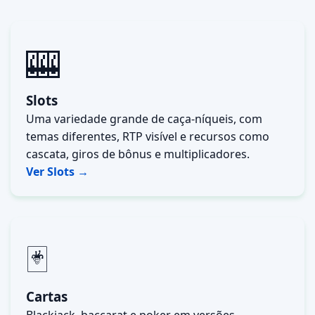
🎰
Slots
Uma variedade grande de caça‑níqueis, com
temas diferentes, RTP visível e recursos como
cascata, giros de bônus e multiplicadores.
Ver Slots →
🃏
Cartas