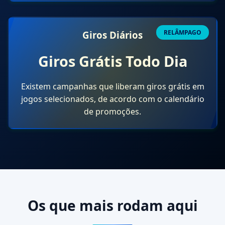
RELÂMPAGO
Giros Diários
Giros Grátis Todo Dia
Existem campanhas que liberam giros grátis em
jogos selecionados, de acordo com o calendário
de promoções.
Os que mais rodam aqui