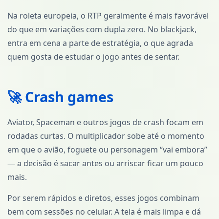
Na roleta europeia, o RTP geralmente é mais favorável
do que em variações com dupla zero. No blackjack,
entra em cena a parte de estratégia, o que agrada
quem gosta de estudar o jogo antes de sentar.
🚀 Crash games
Aviator, Spaceman e outros jogos de crash focam em
rodadas curtas. O multiplicador sobe até o momento
em que o avião, foguete ou personagem “vai embora”
— a decisão é sacar antes ou arriscar ficar um pouco
mais.
Por serem rápidos e diretos, esses jogos combinam
bem com sessões no celular. A tela é mais limpa e dá