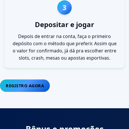
3
Depositar e jogar
Depois de entrar na conta, faça o primeiro
depósito com o método que preferir. Assim que
o valor for confirmado, já dá pra escolher entre
slots, crash, mesas ou apostas esportivas.
REGISTRO AGORA