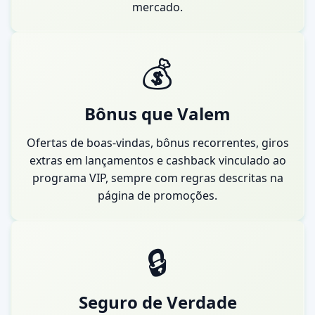
mercado.
💰
Bônus que Valem
Ofertas de boas‑vindas, bônus recorrentes, giros
extras em lançamentos e cashback vinculado ao
programa VIP, sempre com regras descritas na
página de promoções.
🔒
Seguro de Verdade