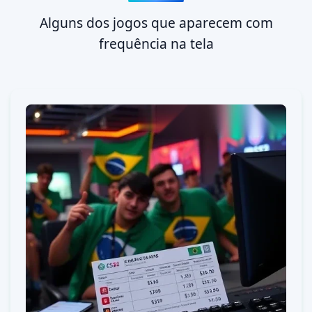
Alguns dos jogos que aparecem com
frequência na tela