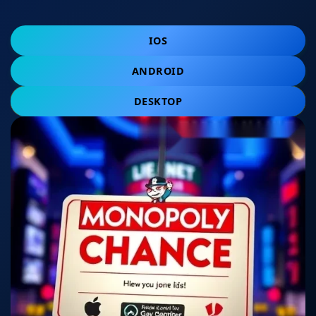
IOS
ANDROID
DESKTOP