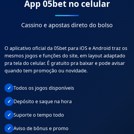
App 05bet no celular
Cassino e apostas direto do bolso
O aplicativo oficial da 05bet para iOS e Android traz os
mesmos jogos e funções do site, em layout adaptado
pra tela do celular. É gratuito pra baixar e pode avisar
quando tem promoção ou novidade.
✓
Todos os jogos disponíveis
✓
Depósito e saque na hora
✓
Suporte o tempo todo
✓
Aviso de bônus e promo