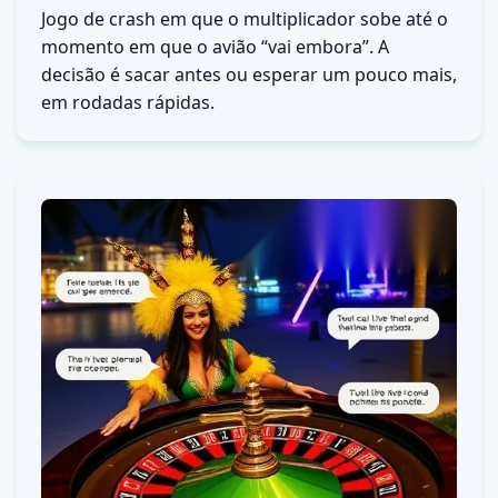
Jogo de crash em que o multiplicador sobe até o
momento em que o avião “vai embora”. A
decisão é sacar antes ou esperar um pouco mais,
em rodadas rápidas.