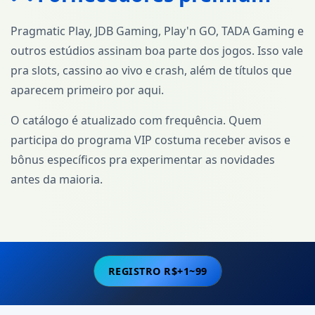
Pragmatic Play, JDB Gaming, Play'n GO, TADA Gaming e
outros estúdios assinam boa parte dos jogos. Isso vale
pra slots, cassino ao vivo e crash, além de títulos que
aparecem primeiro por aqui.
O catálogo é atualizado com frequência. Quem
participa do programa VIP costuma receber avisos e
bônus específicos pra experimentar as novidades
antes da maioria.
REGISTRO R$+1~99