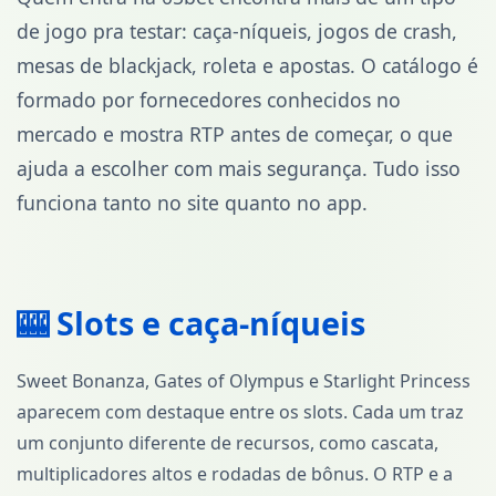
de jogo pra testar: caça‑níqueis, jogos de crash,
mesas de blackjack, roleta e apostas. O catálogo é
formado por fornecedores conhecidos no
mercado e mostra RTP antes de começar, o que
ajuda a escolher com mais segurança. Tudo isso
funciona tanto no site quanto no app.
🎰 Slots e caça-níqueis
Sweet Bonanza, Gates of Olympus e Starlight Princess
aparecem com destaque entre os slots. Cada um traz
um conjunto diferente de recursos, como cascata,
multiplicadores altos e rodadas de bônus. O RTP e a