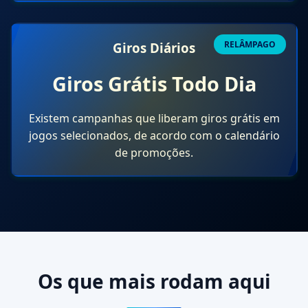
RELÂMPAGO
Giros Diários
Giros Grátis Todo Dia
Existem campanhas que liberam giros grátis em
jogos selecionados, de acordo com o calendário
de promoções.
Os que mais rodam aqui