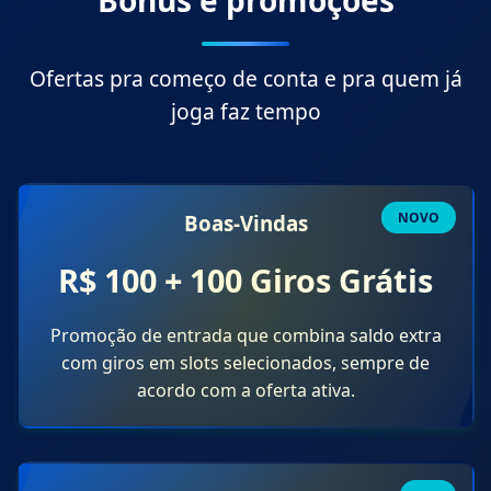
Bônus e promoções
Ofertas pra começo de conta e pra quem já
joga faz tempo
NOVO
Boas-Vindas
R$ 100 + 100 Giros Grátis
Promoção de entrada que combina saldo extra
com giros em slots selecionados, sempre de
acordo com a oferta ativa.