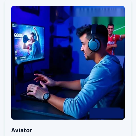
Aviator