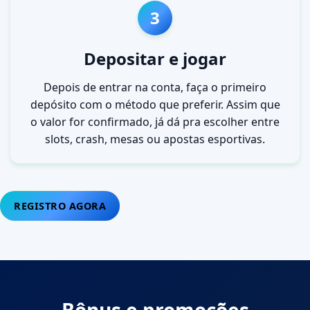
3
Depositar e jogar
Depois de entrar na conta, faça o primeiro
depósito com o método que preferir. Assim que
o valor for confirmado, já dá pra escolher entre
slots, crash, mesas ou apostas esportivas.
REGISTRO AGORA