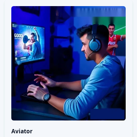
Aviator