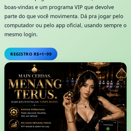
boas‑vindas e um programa VIP que devolve
parte do que você movimenta. Dá pra jogar pelo
computador ou pelo app oficial, usando sempre o
mesmo login.
REGISTRO R$+1~99