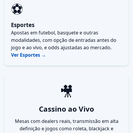
⚽
Esportes
Apostas em futebol, basquete e outras
modalidades, com opção de entradas antes do
jogo e ao vivo, e odds ajustadas ao mercado.
Ver Esportes →
🎥
Cassino ao Vivo
Mesas com dealers reais, transmissão em alta
definição e jogos como roleta, blackjack e