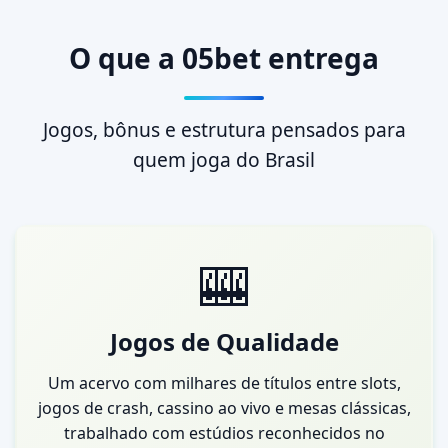
O que a 05bet entrega
Jogos, bônus e estrutura pensados para
quem joga do Brasil
🎰
Jogos de Qualidade
Um acervo com milhares de títulos entre slots,
jogos de crash, cassino ao vivo e mesas clássicas,
trabalhado com estúdios reconhecidos no