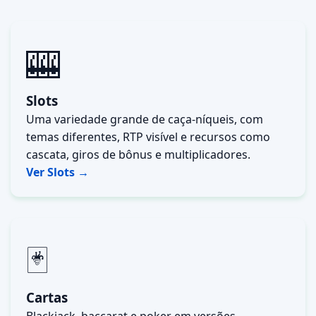
🎰
Slots
Uma variedade grande de caça‑níqueis, com
temas diferentes, RTP visível e recursos como
cascata, giros de bônus e multiplicadores.
Ver Slots →
🃏
Cartas