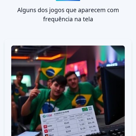
Alguns dos jogos que aparecem com
frequência na tela