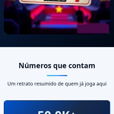
Números que contam
Um retrato resumido de quem já joga aqui