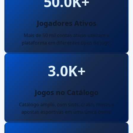
50.0K+
Jogadores Ativos
Mais de 50 mil contas ativas utilizam a
plataforma em diferentes tipos de jogo.
3.0K+
Jogos no Catálogo
Catálogo amplo, com slots, crash, mesas e
apostas esportivas em uma única conta.