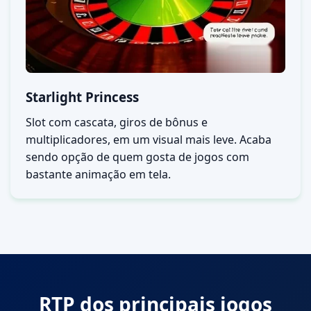
Starlight Princess
Slot com cascata, giros de bônus e
multiplicadores, em um visual mais leve. Acaba
sendo opção de quem gosta de jogos com
bastante animação em tela.
RTP dos principais jogos