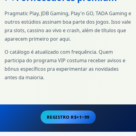
Pragmatic Play, JDB Gaming, Play'n GO, TADA Gaming e
outros estúdios assinam boa parte dos jogos. Isso vale
pra slots, cassino ao vivo e crash, além de títulos que
aparecem primeiro por aqui.
O catálogo é atualizado com frequência. Quem
participa do programa VIP costuma receber avisos e
bônus específicos pra experimentar as novidades
antes da maioria.
REGISTRO R$+1~99