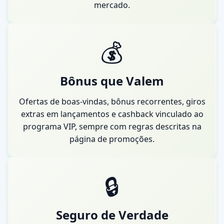
mercado.
💰
Bônus que Valem
Ofertas de boas‑vindas, bônus recorrentes, giros
extras em lançamentos e cashback vinculado ao
programa VIP, sempre com regras descritas na
página de promoções.
🔒
Seguro de Verdade