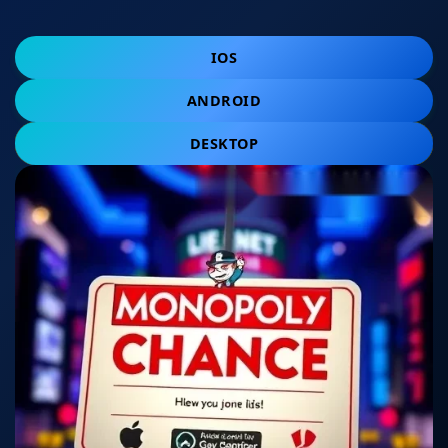
IOS
ANDROID
DESKTOP