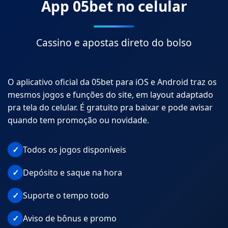
App 05bet no celular
Cassino e apostas direto do bolso
O aplicativo oficial da 05bet para iOS e Android traz os
mesmos jogos e funções do site, em layout adaptado
pra tela do celular. É gratuito pra baixar e pode avisar
quando tem promoção ou novidade.
✓
Todos os jogos disponíveis
✓
Depósito e saque na hora
✓
Suporte o tempo todo
✓
Aviso de bônus e promo