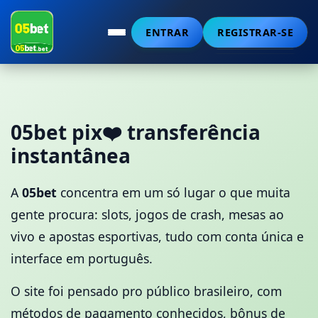
ENTRAR
REGISTRAR-SE
05bet pix❤️ transferência
instantânea
A
05bet
concentra em um só lugar o que muita
gente procura: slots, jogos de crash, mesas ao
vivo e apostas esportivas, tudo com conta única e
interface em português.
O site foi pensado pro público brasileiro, com
métodos de pagamento conhecidos, bônus de